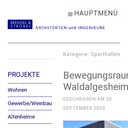
Zum
HAUPTMENÜ
Inhalt
springen
Kategorie:
Sporthallen
Bewegungsra
PROJEKTE
Waldalgeshei
Wohnen
GESCHRIEBEN AM
30.
Gewerbe/Weinbau
SEPTEMBER 2020
Altenheime